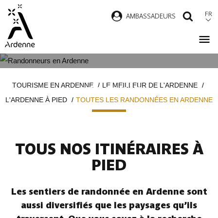
Aller
FR
AMBASSADEURS
RECH
au
contenu
principal
TOUTES LES RANDONNÉES EN
Fil
TOURISME EN ARDENNE
LE MEILLEUR DE L'ARDENNE
ARDENNE
d'Ariane
L'ARDENNE À PIED
TOUTES LES RANDONNÉES EN ARDENNE
TOUS NOS ITINÉRAIRES À
PIED
Les sentiers de randonnée en Ardenne sont
aussi diversifiés que les paysages qu’ils