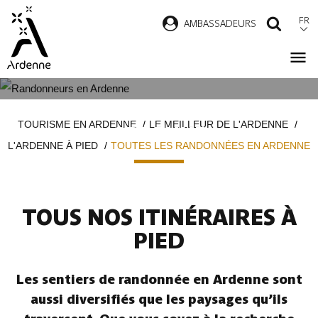
Aller
FR
AMBASSADEURS
RECH
au
contenu
principal
TOUTES LES RANDONNÉES EN
Fil
TOURISME EN ARDENNE
LE MEILLEUR DE L'ARDENNE
ARDENNE
d'Ariane
L'ARDENNE À PIED
TOUTES LES RANDONNÉES EN ARDENNE
TOUS NOS ITINÉRAIRES À
PIED
Les sentiers de randonnée en Ardenne sont
aussi diversifiés que les paysages qu’ils