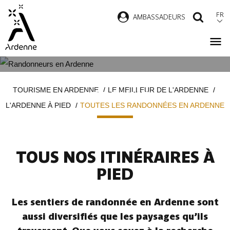
Aller
FR
AMBASSADEURS
RECH
au
contenu
principal
TOUTES LES RANDONNÉES EN
Fil
TOURISME EN ARDENNE
LE MEILLEUR DE L'ARDENNE
ARDENNE
d'Ariane
L'ARDENNE À PIED
TOUTES LES RANDONNÉES EN ARDENNE
TOUS NOS ITINÉRAIRES À
PIED
Les sentiers de randonnée en Ardenne sont
aussi diversifiés que les paysages qu’ils