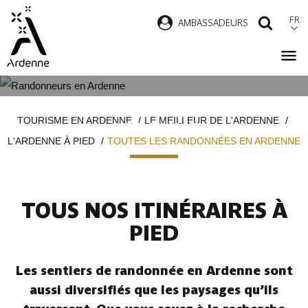
Aller
FR
AMBASSADEURS
RECH
au
contenu
principal
TOUTES LES RANDONNÉES EN
Fil
TOURISME EN ARDENNE
LE MEILLEUR DE L'ARDENNE
ARDENNE
d'Ariane
L'ARDENNE À PIED
TOUTES LES RANDONNÉES EN ARDENNE
TOUS NOS ITINÉRAIRES À
PIED
Les sentiers de randonnée en Ardenne sont
aussi diversifiés que les paysages qu’ils