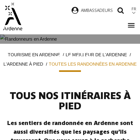
Aller
FR
AMBASSADEURS
RECH
au
contenu
principal
TOUTES LES RANDONNÉES EN
Fil
TOURISME EN ARDENNE
LE MEILLEUR DE L'ARDENNE
ARDENNE
d'Ariane
L'ARDENNE À PIED
TOUTES LES RANDONNÉES EN ARDENNE
TOUS NOS ITINÉRAIRES À
PIED
Les sentiers de randonnée en Ardenne sont
aussi diversifiés que les paysages qu’ils