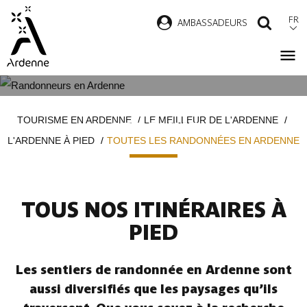
Aller
FR
AMBASSADEURS
RECH
au
contenu
principal
TOUTES LES RANDONNÉES EN
Fil
TOURISME EN ARDENNE
LE MEILLEUR DE L'ARDENNE
ARDENNE
d'Ariane
L'ARDENNE À PIED
TOUTES LES RANDONNÉES EN ARDENNE
TOUS NOS ITINÉRAIRES À
PIED
Les sentiers de randonnée en Ardenne sont
aussi diversifiés que les paysages qu’ils