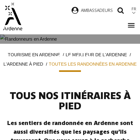
Aller
FR
AMBASSADEURS
RECH
au
contenu
principal
TOUTES LES RANDONNÉES EN
Fil
TOURISME EN ARDENNE
LE MEILLEUR DE L'ARDENNE
ARDENNE
d'Ariane
L'ARDENNE À PIED
TOUTES LES RANDONNÉES EN ARDENNE
TOUS NOS ITINÉRAIRES À
PIED
Les sentiers de randonnée en Ardenne sont
aussi diversifiés que les paysages qu’ils