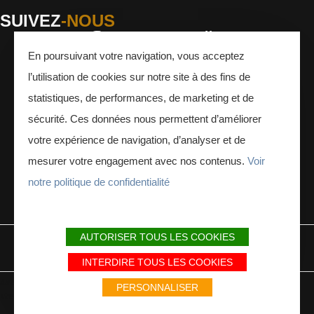
SUIVEZ
-NOUS
En poursuivant votre navigation, vous acceptez
Facebook
Instagram
Youtube
l’utilisation de cookies sur notre site à des fins de
INSCRIVEZ-VOUS
À LA NEWSLETTER
statistiques, de performances, de marketing et de
sécurité. Ces données nous permettent d’améliorer
votre expérience de navigation, d’analyser et de
mesurer votre engagement avec nos contenus.
Voir
notre politique de confidentialité
ESPACE PRESSE
ESPACE PRO
AUTORISER TOUS LES COOKIES
MENTIONS LÉGALES
PLAN DU SITE
PARTENAIRES
INTERDIRE TOUS LES COOKIES
Avec le soutien du Fonds Européen de développement régional / Met
PERSONNALISER
steun van het Europese Fonds voor Regionale Ontwikkeling