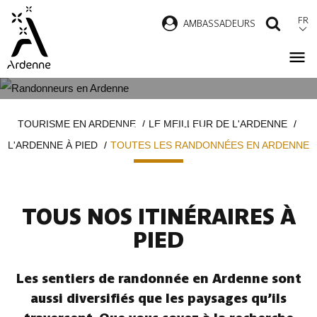
Aller
FR
AMBASSADEURS
RECH
au
contenu
principal
TOUTES LES RANDONNÉES EN
Fil
TOURISME EN ARDENNE
LE MEILLEUR DE L'ARDENNE
ARDENNE
d'Ariane
L'ARDENNE À PIED
TOUTES LES RANDONNÉES EN ARDENNE
TOUS NOS ITINÉRAIRES À
PIED
Les sentiers de randonnée en Ardenne sont
aussi diversifiés que les paysages qu’ils