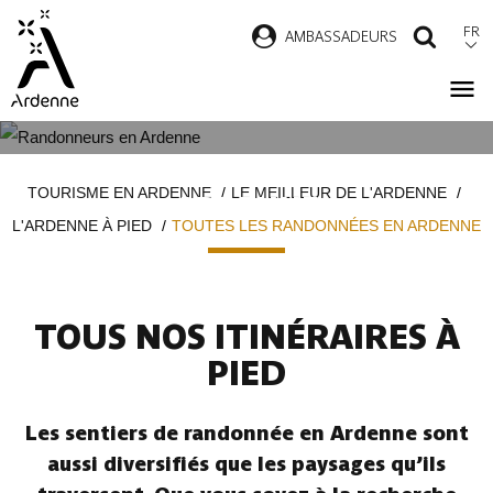
Aller
FR
AMBASSADEURS
RECH
au
contenu
principal
TOUTES LES RANDONNÉES EN
Fil
TOURISME EN ARDENNE
LE MEILLEUR DE L'ARDENNE
ARDENNE
d'Ariane
L'ARDENNE À PIED
TOUTES LES RANDONNÉES EN ARDENNE
TOUS NOS ITINÉRAIRES À
PIED
Les sentiers de randonnée en Ardenne sont
aussi diversifiés que les paysages qu’ils