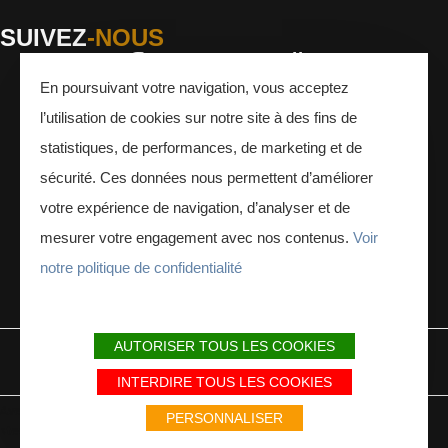
SUIVEZ
-NOUS
En poursuivant votre navigation, vous acceptez
Facebook
Instagram
Youtube
l’utilisation de cookies sur notre site à des fins de
INSCRIVEZ-VOUS
À LA NEWSLETTER
statistiques, de performances, de marketing et de
sécurité. Ces données nous permettent d’améliorer
votre expérience de navigation, d’analyser et de
mesurer votre engagement avec nos contenus.
Voir
notre politique de confidentialité
ESPACE PRESSE
ESPACE PRO
AUTORISER TOUS LES COOKIES
MENTIONS LÉGALES
PLAN DU SITE
PARTENAIRES
INTERDIRE TOUS LES COOKIES
Avec le soutien du Fonds Européen de développement régional / Met
PERSONNALISER
steun van het Europese Fonds voor Regionale Ontwikkeling