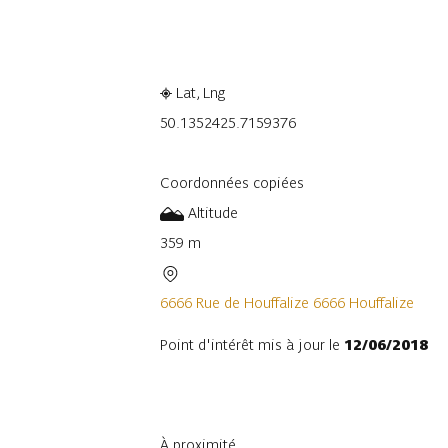
Consulter sur l'application
Part
Lat, Lng
50.135242
5.7159376
Coordonnées copiées
Altitude
359 m
6666 Rue de Houffalize 6666 Houffalize
Point d'intérêt mis à jour le
12/06/2018
À proximité