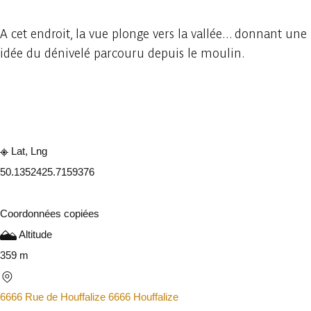
A cet endroit, la vue plonge vers la vallée... donnant une
idée du dénivelé parcouru depuis le moulin.
Consulter sur l'application
Partager
Lat, Lng
50.135242
5.7159376
Coordonnées copiées
Altitude
359 m
6666 Rue de Houffalize 6666 Houffalize