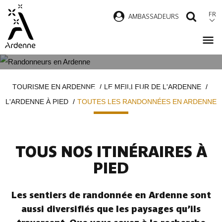
Aller
FR
AMBASSADEURS
RECH
au
contenu
principal
TOUTES LES RANDONNÉES EN
Fil
TOURISME EN ARDENNE
LE MEILLEUR DE L'ARDENNE
ARDENNE
d'Ariane
L'ARDENNE À PIED
TOUTES LES RANDONNÉES EN ARDENNE
TOUS NOS ITINÉRAIRES À
PIED
Les sentiers de randonnée en Ardenne sont
aussi diversifiés que les paysages qu’ils