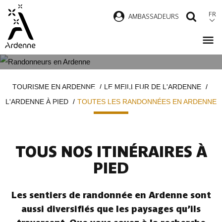
Aller
FR
AMBASSADEURS
RECH
au
contenu
principal
TOUTES LES RANDONNÉES EN
Fil
TOURISME EN ARDENNE
LE MEILLEUR DE L'ARDENNE
ARDENNE
d'Ariane
L'ARDENNE À PIED
TOUTES LES RANDONNÉES EN ARDENNE
TOUS NOS ITINÉRAIRES À
PIED
Les sentiers de randonnée en Ardenne sont
aussi diversifiés que les paysages qu’ils