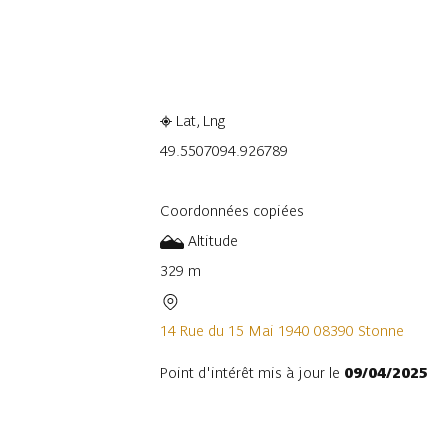
Consulter sur l'application
Part
Lat, Lng
49.550709
4.926789
Coordonnées copiées
Altitude
329 m
14 Rue du 15 Mai 1940 08390 Stonne
Point d'intérêt mis à jour le
09/04/2025