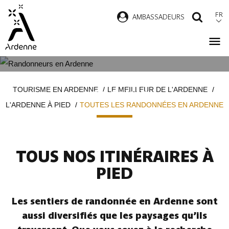
Aller
FR
AMBASSADEURS
RECH
au
contenu
principal
TOUTES LES RANDONNÉES EN
Fil
TOURISME EN ARDENNE
LE MEILLEUR DE L'ARDENNE
ARDENNE
d'Ariane
L'ARDENNE À PIED
TOUTES LES RANDONNÉES EN ARDENNE
TOUS NOS ITINÉRAIRES À
PIED
Les sentiers de randonnée en Ardenne sont
aussi diversifiés que les paysages qu’ils