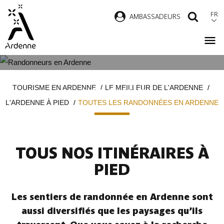
Aller
FR
AMBASSADEURS
RECH
au
contenu
principal
TOUTES LES RANDONNÉES EN
Fil
TOURISME EN ARDENNE
LE MEILLEUR DE L'ARDENNE
ARDENNE
d'Ariane
L'ARDENNE À PIED
TOUTES LES RANDONNÉES EN ARDENNE
TOUS NOS ITINÉRAIRES À
PIED
Les sentiers de randonnée en Ardenne sont
aussi diversifiés que les paysages qu’ils