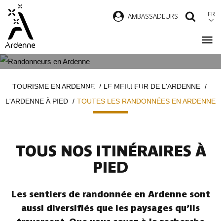
Aller
FR
AMBASSADEURS
RECH
au
contenu
principal
TOUTES LES RANDONNÉES EN
Fil
TOURISME EN ARDENNE
LE MEILLEUR DE L'ARDENNE
ARDENNE
d'Ariane
L'ARDENNE À PIED
TOUTES LES RANDONNÉES EN ARDENNE
TOUS NOS ITINÉRAIRES À
PIED
Les sentiers de randonnée en Ardenne sont
aussi diversifiés que les paysages qu’ils