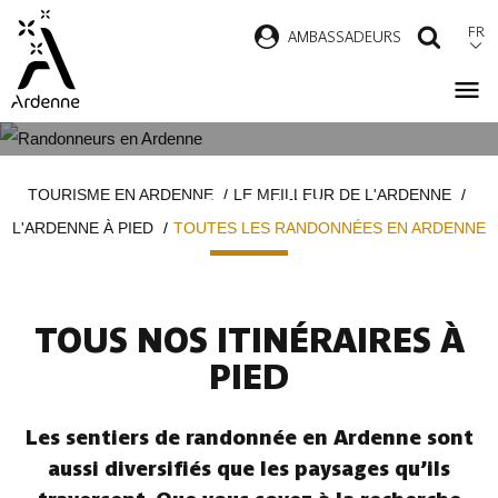
Aller
FR
AMBASSADEURS
RECH
au
contenu
principal
TOUTES LES RANDONNÉES EN
Fil
TOURISME EN ARDENNE
LE MEILLEUR DE L'ARDENNE
ARDENNE
d'Ariane
L'ARDENNE À PIED
TOUTES LES RANDONNÉES EN ARDENNE
TOUS NOS ITINÉRAIRES À
PIED
Les sentiers de randonnée en Ardenne sont
aussi diversifiés que les paysages qu’ils