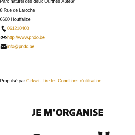
Parc naturel des deux Ourthes
Auteur
8 Rue de Laroche
6660 Houffalize
061210400
http://www.pndo.be
info@pndo.be
Fermer
Propulsé par
Cirkwi
-
Lire les Conditions d'utilisation
JE M'ORGANISE