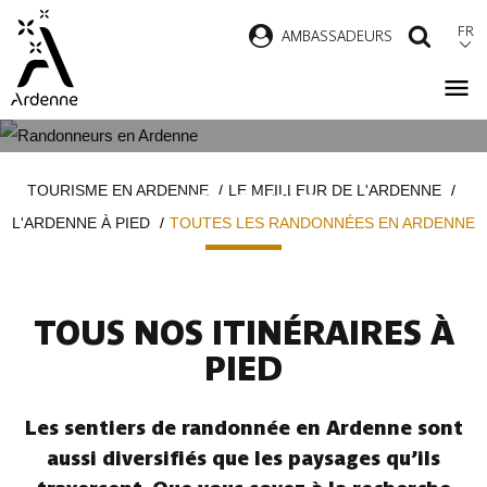
Aller
FR
AMBASSADEURS
RECH
au
contenu
principal
TOUTES LES RANDONNÉES EN
Fil
TOURISME EN ARDENNE
LE MEILLEUR DE L'ARDENNE
ARDENNE
d'Ariane
L'ARDENNE À PIED
TOUTES LES RANDONNÉES EN ARDENNE
TOUS NOS ITINÉRAIRES À
PIED
Les sentiers de randonnée en Ardenne sont
aussi diversifiés que les paysages qu’ils