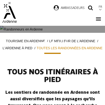
Aller
FR
AMBASSADEURS
RECH
au
contenu
principal
TOUTES LES RANDONNÉES EN
Fil
TOURISME EN ARDENNE
LE MEILLEUR DE L'ARDENNE
ARDENNE
d'Ariane
L'ARDENNE À PIED
TOUTES LES RANDONNÉES EN ARDENNE
TOUS NOS ITINÉRAIRES À
PIED
Les sentiers de randonnée en Ardenne sont
aussi diversifiés que les paysages qu’ils