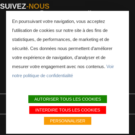
SUIVEZ
-NOUS
En poursuivant votre navigation, vous acceptez
Facebook
Instagram
Youtube
l’utilisation de cookies sur notre site à des fins de
INSCRIVEZ-VOUS
À LA NEWSLETTER
statistiques, de performances, de marketing et de
sécurité. Ces données nous permettent d’améliorer
votre expérience de navigation, d’analyser et de
mesurer votre engagement avec nos contenus.
Voir
notre politique de confidentialité
ESPACE PRESSE
ESPACE PRO
AUTORISER TOUS LES COOKIES
MENTIONS LÉGALES
PLAN DU SITE
PARTENAIRES
INTERDIRE TOUS LES COOKIES
Avec le soutien du Fonds Européen de développement régional / Met
PERSONNALISER
steun van het Europese Fonds voor Regionale Ontwikkeling