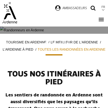
Aller
FR
AMBASSADEURS
RECH
au
contenu
principal
TOUTES LES RANDONNÉES EN
Fil
TOURISME EN ARDENNE
LE MEILLEUR DE L'ARDENNE
ARDENNE
d'Ariane
L'ARDENNE À PIED
TOUTES LES RANDONNÉES EN ARDENNE
TOUS NOS ITINÉRAIRES À
PIED
Les sentiers de randonnée en Ardenne sont
aussi diversifiés que les paysages qu’ils