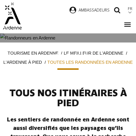
Aller
FR
AMBASSADEURS
RECH
au
contenu
principal
TOUTES LES RANDONNÉES EN
Fil
TOURISME EN ARDENNE
LE MEILLEUR DE L'ARDENNE
ARDENNE
d'Ariane
L'ARDENNE À PIED
TOUTES LES RANDONNÉES EN ARDENNE
TOUS NOS ITINÉRAIRES À
PIED
Les sentiers de randonnée en Ardenne sont
aussi diversifiés que les paysages qu’ils