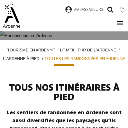
Aller
FR
AMBASSADEURS
RECH
au
contenu
principal
TOUTES LES RANDONNÉES EN
Fil
TOURISME EN ARDENNE
LE MEILLEUR DE L'ARDENNE
ARDENNE
d'Ariane
L'ARDENNE À PIED
TOUTES LES RANDONNÉES EN ARDENNE
TOUS NOS ITINÉRAIRES À
PIED
Les sentiers de randonnée en Ardenne sont
aussi diversifiés que les paysages qu’ils