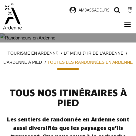
Aller
FR
AMBASSADEURS
RECH
au
contenu
principal
TOUTES LES RANDONNÉES EN
Fil
TOURISME EN ARDENNE
LE MEILLEUR DE L'ARDENNE
ARDENNE
d'Ariane
L'ARDENNE À PIED
TOUTES LES RANDONNÉES EN ARDENNE
TOUS NOS ITINÉRAIRES À
PIED
Les sentiers de randonnée en Ardenne sont
aussi diversifiés que les paysages qu’ils