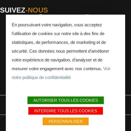
SUIVEZ
-NOUS
En poursuivant votre navigation, vous acceptez
Facebook
Instagram
Youtube
l’utilisation de cookies sur notre site à des fins de
INSCRIVEZ-VOUS
À LA NEWSLETTER
statistiques, de performances, de marketing et de
sécurité. Ces données nous permettent d’améliorer
votre expérience de navigation, d’analyser et de
mesurer votre engagement avec nos contenus.
Voir
notre politique de confidentialité
ESPACE PRESSE
ESPACE PRO
AUTORISER TOUS LES COOKIES
MENTIONS LÉGALES
PLAN DU SITE
PARTENAIRES
INTERDIRE TOUS LES COOKIES
Avec le soutien du Fonds Européen de développement régional / Met
PERSONNALISER
steun van het Europese Fonds voor Regionale Ontwikkeling