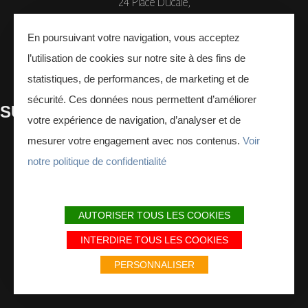
24 Place Ducale,
08000 Charleville-Mézières, France
En poursuivant votre navigation, vous acceptez
CONTACTEZ-NOUS
l’utilisation de cookies sur notre site à des fins de
statistiques, de performances, de marketing et de
sécurité. Ces données nous permettent d’améliorer
SUIVEZ
-NOUS
votre expérience de navigation, d’analyser et de
mesurer votre engagement avec nos contenus.
Voir
Facebook
Instagram
Youtube
notre politique de confidentialité
INSCRIVEZ-VOUS
À LA NEWSLETTER
AUTORISER TOUS LES COOKIES
INTERDIRE TOUS LES COOKIES
PERSONNALISER
ESPACE PRESSE
ESPACE PRO