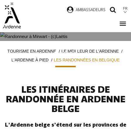
Aller
FR
AMBASSADEURS
RECH
au
contenu
principal
LES RANDONNÉES EN ARDENNE
Fil
TOURISME EN ARDENNE
LE MEILLEUR DE L'ARDENNE
BELGE
d'Ariane
L'ARDENNE À PIED
LES RANDONNÉES EN BELGIQUE
LES ITINÉRAIRES DE
RANDONNÉE EN ARDENNE
BELGE
L'Ardenne belge s'étend sur les provinces de