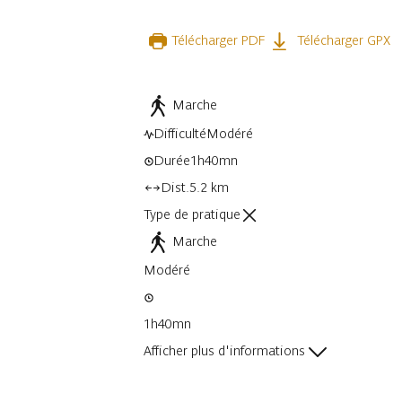
Télécharger PDF
Télécharger GPX
Marche
Difficulté
Modéré
Durée
1h40mn
Dist.
5.2 km
Type de pratique
Marche
Modéré
1h40mn
Afficher plus d'informations