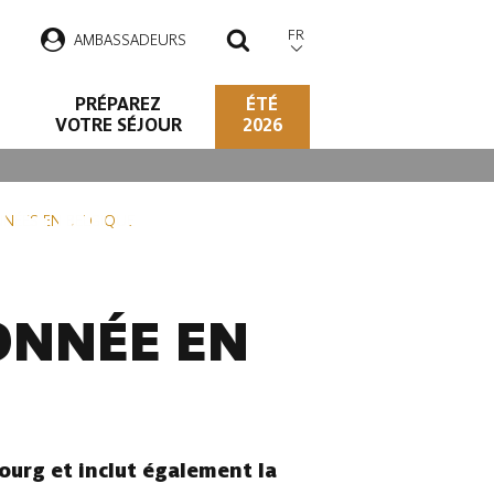
FR
AMBASSADEURS
RECHERCHER
PRÉPAREZ
ÉTÉ
VOTRE SÉJOUR
2026
DENNE BELGE
NÉES EN BELGIQUE
ONNÉE EN
ourg et inclut également la