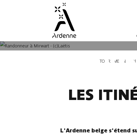
Aller
au
contenu
principal
LES RANDON
Fil
TOURISME EN ARD
d'Ariane
LES ITI
L'Ardenne belge s'étend su