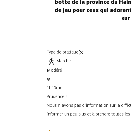
botte de la province du Hain
de jeu pour ceux qui adorent 
sur
Type de pratique
Marche
Modéré
1h40mn
Prudence !
Nous n'avons pas d'information sur la difficu
informer un peu plus et à prendre toutes le
Je vais faire attention