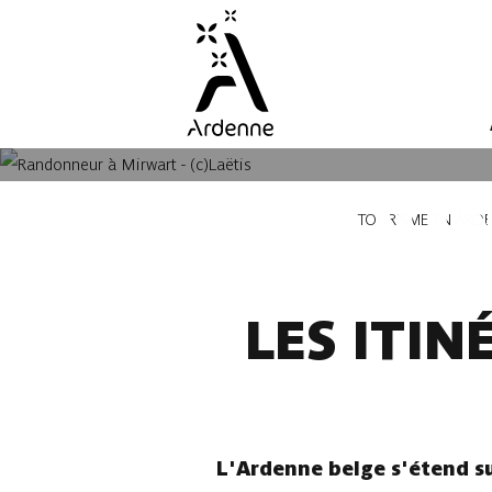
Aller
au
contenu
principal
LES RANDON
Fil
TOURISME EN ARD
d'Ariane
LES ITI
L'Ardenne belge s'étend su