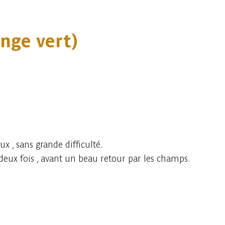
nge vert)
x , sans grande difficulté.
 deux fois , avant un beau retour par les champs.
Consulter sur l'application
Partager