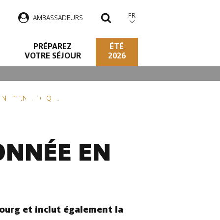
FR
AMBASSADEURS
RECHERCHER
PRÉPAREZ
ÉTÉ
VOTRE SÉJOUR
2026
DENNE BELGE
NÉES EN BELGIQUE
ONNÉE EN
ourg et inclut également la