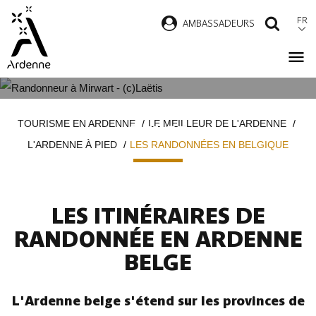
Aller
FR
AMBASSADEURS
RECH
au
contenu
principal
LES RANDONNÉES EN ARDENNE
Fil
TOURISME EN ARDENNE
LE MEILLEUR DE L'ARDENNE
BELGE
d'Ariane
L'ARDENNE À PIED
LES RANDONNÉES EN BELGIQUE
LES ITINÉRAIRES DE
RANDONNÉE EN ARDENNE
BELGE
L'Ardenne belge s'étend sur les provinces de