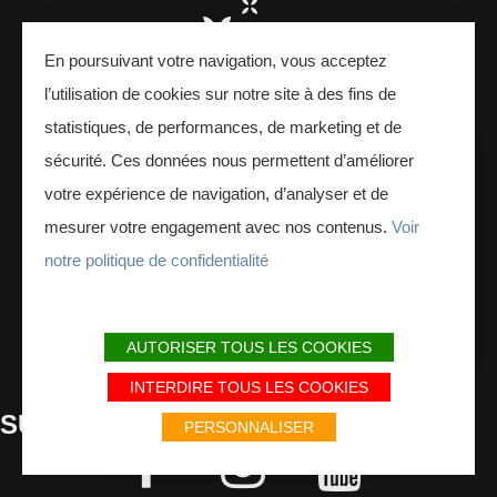
En poursuivant votre navigation, vous acceptez
l’utilisation de cookies sur notre site à des fins de
statistiques, de performances, de marketing et de
sécurité. Ces données nous permettent d’améliorer
votre expérience de navigation, d’analyser et de
Interreg - Ardenne
mesurer votre engagement avec nos contenus.
Voir
24 Place Ducale,
notre politique de confidentialité
08000 Charleville-Mézières, France
CONTACTEZ-NOUS
AUTORISER TOUS LES COOKIES
INTERDIRE TOUS LES COOKIES
SUIVEZ
-NOUS
PERSONNALISER