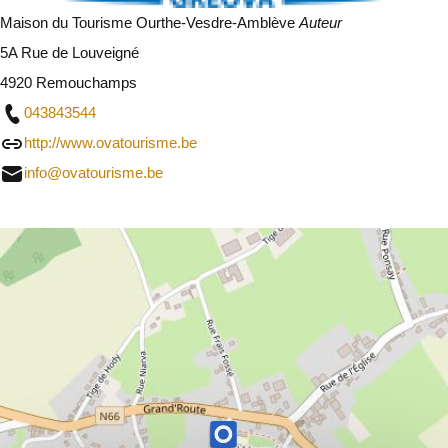
Maison du Tourisme Ourthe-Vesdre-Amblève
Auteur
5A Rue de Louveigné
4920 Remouchamps
043843544
http://www.ovatourisme.be
info@ovatourisme.be