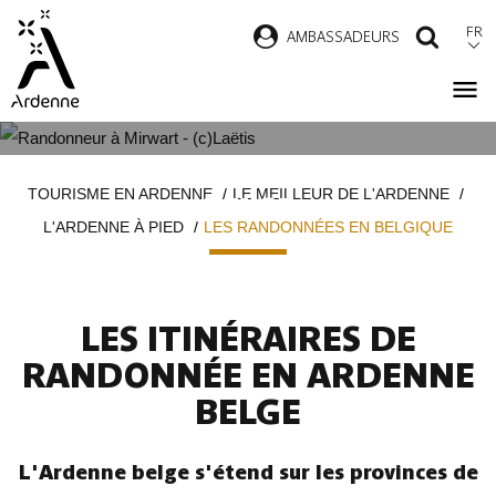
Aller
FR
AMBASSADEURS
RECH
au
contenu
principal
LES RANDONNÉES EN ARDENNE
Fil
TOURISME EN ARDENNE
LE MEILLEUR DE L'ARDENNE
BELGE
d'Ariane
L'ARDENNE À PIED
LES RANDONNÉES EN BELGIQUE
LES ITINÉRAIRES DE
RANDONNÉE EN ARDENNE
BELGE
L'Ardenne belge s'étend sur les provinces de