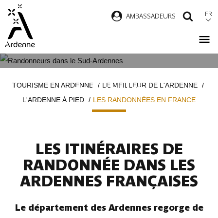
Aller
FR
AMBASSADEURS
RECH
au
contenu
principal
LES RANDONNÉES EN ARDENNE
Fil
TOURISME EN ARDENNE
LE MEILLEUR DE L'ARDENNE
FRANÇAISE
d'Ariane
L'ARDENNE À PIED
LES RANDONNÉES EN FRANCE
LES ITINÉRAIRES DE
RANDONNÉE DANS LES
ARDENNES FRANÇAISES
Le département des Ardennes regorge de