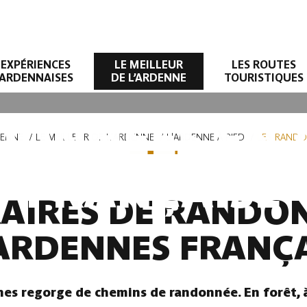
EXPÉRIENCES
LE MEILLEUR
LES ROUTES
ARDENNAISES
DE L’ARDENNE
TOURISTIQUES
DONNÉES EN
DENNE
LE MEILLEUR DE L'ARDENNE
L'ARDENNE À PIED
LES RANDO
FRANÇAISE
ÉRAIRES DE RANDO
 ARDENNES FRANÇA
s regorge de chemins de randonnée. En forêt, à 