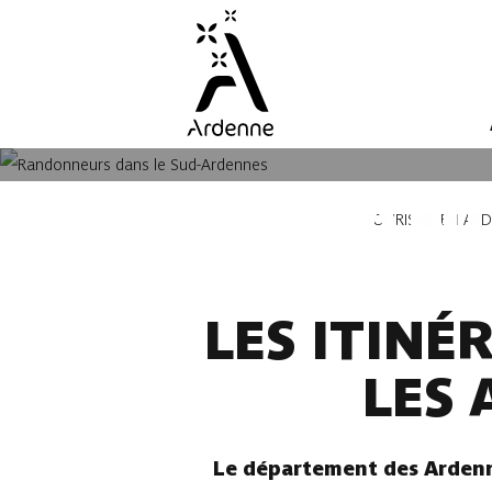
Aller
au
contenu
principal
LES RAN
Fil
TOURISME EN AR
d'Ariane
LES ITIN
LES
Le département des Ardenne