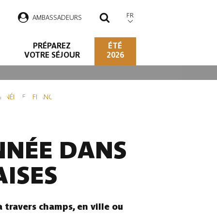
FR
AMBASSADEURS
RECHERCHER
PRÉPAREZ
ÉTÉ
VOTRE SÉJOUR
2026
 ARDENNE
NNÉES EN FRANCE
NNÉE DANS
ISES
travers champs, en ville ou