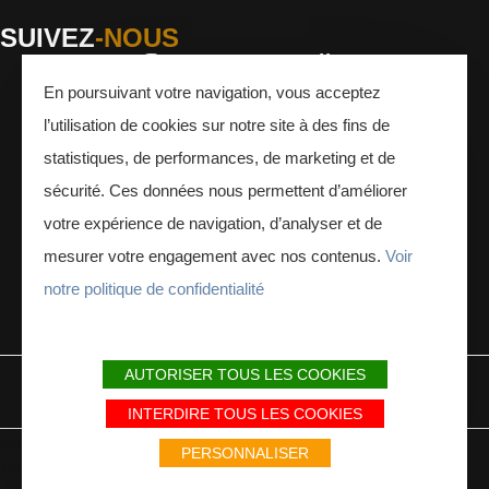
SUIVEZ
-NOUS
En poursuivant votre navigation, vous acceptez
Facebook
Instagram
Youtube
l’utilisation de cookies sur notre site à des fins de
INSCRIVEZ-VOUS
À LA NEWSLETTER
statistiques, de performances, de marketing et de
sécurité. Ces données nous permettent d’améliorer
votre expérience de navigation, d’analyser et de
mesurer votre engagement avec nos contenus.
Voir
notre politique de confidentialité
ESPACE PRESSE
ESPACE PRO
AUTORISER TOUS LES COOKIES
MENTIONS LÉGALES
PLAN DU SITE
PARTENAIRES
INTERDIRE TOUS LES COOKIES
Avec le soutien du Fonds Européen de développement régional / Met
PERSONNALISER
steun van het Europese Fonds voor Regionale Ontwikkeling