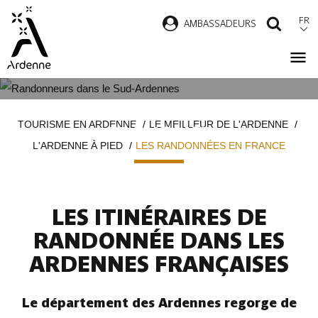
Aller
FR
AMBASSADEURS
RECH
au
contenu
principal
LES RANDONNÉES EN ARDENNE
Fil
TOURISME EN ARDENNE
LE MEILLEUR DE L'ARDENNE
FRANÇAISE
d'Ariane
L'ARDENNE À PIED
LES RANDONNÉES EN FRANCE
LES ITINÉRAIRES DE
RANDONNÉE DANS LES
ARDENNES FRANÇAISES
Le département des Ardennes regorge de