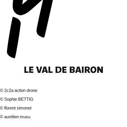
LE VAL DE BAIRON
©
2c2a action drone
©
Sophie BETTIG
©
florent simonet
©
aurélien musu
4 photos