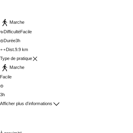
Consulter sur l'application
Partager
Marche
Difficulté
Facile
Durée
3h
Dist.
9.9 km
Type de pratique
Marche
Facile
3h
Afficher plus d'informations