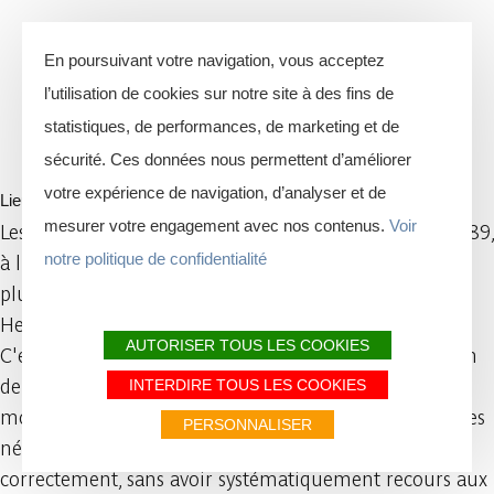
En poursuivant votre navigation, vous acceptez
"Les Jardins Familiaux de Sedan"
l’utilisation de cookies sur notre site à des fins de
statistiques, de performances, de marketing et de
(depuis 1889)
sécurité. Ces données nous permettent d’améliorer
votre expérience de navigation, d’analyser et de
Lieux d'intérêts
mesurer votre engagement avec nos contenus.
Voir
Les jardins ouvriers ont bien vu le jour à Sedan, en 1889,
notre politique de confidentialité
à l'initiative de Marie-Félicité Bridoux épouse Hervieu,
plus communément connue sous le nom de Félicie
Hervieu.
AUTORISER TOUS LES COOKIES
C'est dans le cadre de son œuvre de la "Reconstitution
de la famille" qu'elle décide de louer à un prix très
INTERDIRE TOUS LES COOKIES
modeste, des terres qui seront cultivées par des familles
PERSONNALISER
nécessiteuses, afin que celles-ci puissent se nourrir
correctement, sans avoir systématiquement recours aux