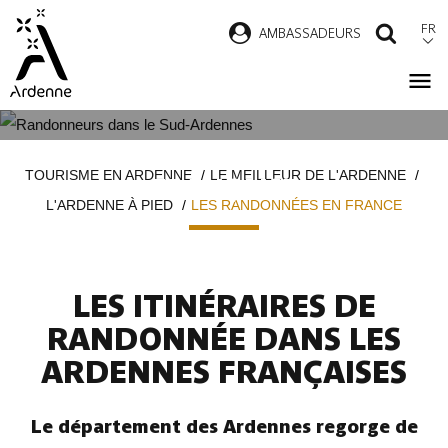
Aller
FR
AMBASSADEURS
RECH
au
contenu
principal
LES RANDONNÉES EN ARDENNE
Fil
TOURISME EN ARDENNE
LE MEILLEUR DE L'ARDENNE
FRANÇAISE
d'Ariane
L'ARDENNE À PIED
LES RANDONNÉES EN FRANCE
LES ITINÉRAIRES DE
RANDONNÉE DANS LES
ARDENNES FRANÇAISES
Le département des Ardennes regorge de