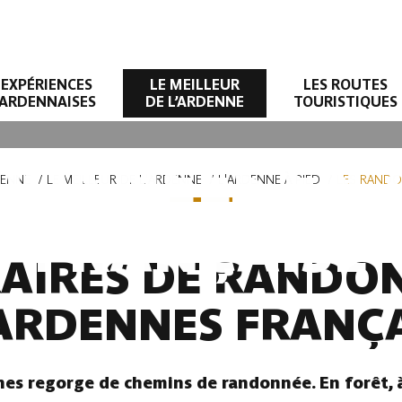
EXPÉRIENCES
LE MEILLEUR
LES ROUTES
ARDENNAISES
DE L’ARDENNE
TOURISTIQUES
DONNÉES EN
DENNE
LE MEILLEUR DE L'ARDENNE
L'ARDENNE À PIED
LES RANDO
FRANÇAISE
ÉRAIRES DE RANDO
 ARDENNES FRANÇA
s regorge de chemins de randonnée. En forêt, à 