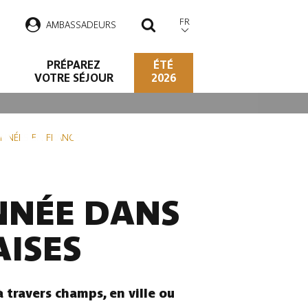
FR
AMBASSADEURS
RECHERCHER
PRÉPAREZ
ÉTÉ
VOTRE SÉJOUR
2026
 ARDENNE
NNÉES EN FRANCE
NNÉE DANS
ISES
travers champs, en ville ou