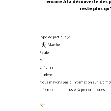
encore à la découverte des pl
reste plus qu’
Type de pratique
Marche
Facile
2h45mn
Prudence !
Nous n'avons pas d'information sur la difficu
informer un peu plus et à prendre toutes le
Je vais faire attention