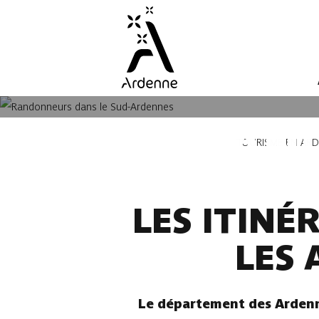
Aller
au
contenu
principal
LES RAN
Fil
TOURISME EN AR
d'Ariane
LES ITIN
LES
Le département des Ardenne