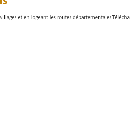
ns
 villages et en logeant les routes départementales.Téléchar
Consulter sur l'application
Partager