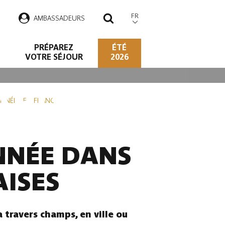
FR
AMBASSADEURS
RECHERCHER
PRÉPAREZ
ÉTÉ
VOTRE SÉJOUR
2026
 ARDENNE
NNÉES EN FRANCE
NNÉE DANS
ISES
travers champs, en ville ou