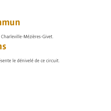
ommun
 Charleville-Mézières-Givet.
ns
sente le dénivelé de ce circuit.
Consulter sur l'application
Partager