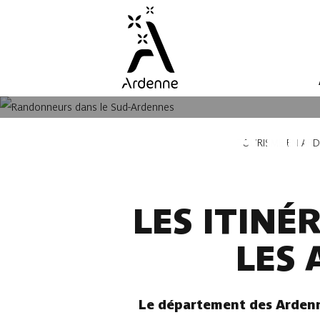
Aller
au
contenu
principal
LES RAN
Fil
TOURISME EN AR
d'Ariane
LES ITIN
LES
Le département des Ardenne