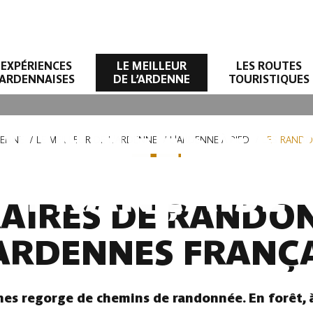
EXPÉRIENCES
LE MEILLEUR
LES ROUTES
ARDENNAISES
DE L’ARDENNE
TOURISTIQUES
DONNÉES EN
DENNE
LE MEILLEUR DE L'ARDENNE
L'ARDENNE À PIED
LES RANDO
FRANÇAISE
ÉRAIRES DE RANDO
 ARDENNES FRANÇA
s regorge de chemins de randonnée. En forêt, à 