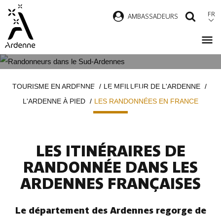
Aller
FR
AMBASSADEURS
RECH
au
contenu
principal
LES RANDONNÉES EN ARDENNE
Fil
TOURISME EN ARDENNE
LE MEILLEUR DE L'ARDENNE
FRANÇAISE
d'Ariane
L'ARDENNE À PIED
LES RANDONNÉES EN FRANCE
LES ITINÉRAIRES DE
RANDONNÉE DANS LES
ARDENNES FRANÇAISES
Le département des Ardennes regorge de