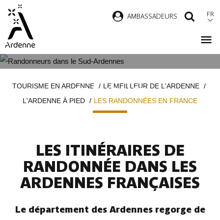
Aller
FR
AMBASSADEURS
RECH
au
contenu
principal
LES RANDONNÉES EN ARDENNE
Fil
TOURISME EN ARDENNE
LE MEILLEUR DE L'ARDENNE
FRANÇAISE
d'Ariane
L'ARDENNE À PIED
LES RANDONNÉES EN FRANCE
LES ITINÉRAIRES DE
RANDONNÉE DANS LES
ARDENNES FRANÇAISES
Le département des Ardennes regorge de