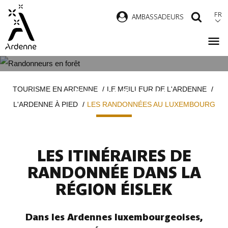
Aller
FR
AMBASSADEURS
RECH
au
contenu
principal
LES RANDONNÉES DANS LA
Fil
TOURISME EN ARDENNE
LE MEILLEUR DE L'ARDENNE
RÉGION ÉISLEK
d'Ariane
L'ARDENNE À PIED
LES RANDONNÉES AU LUXEMBOURG
LES ITINÉRAIRES DE
RANDONNÉE DANS LA
RÉGION ÉISLEK
Dans les Ardennes luxembourgeoises,