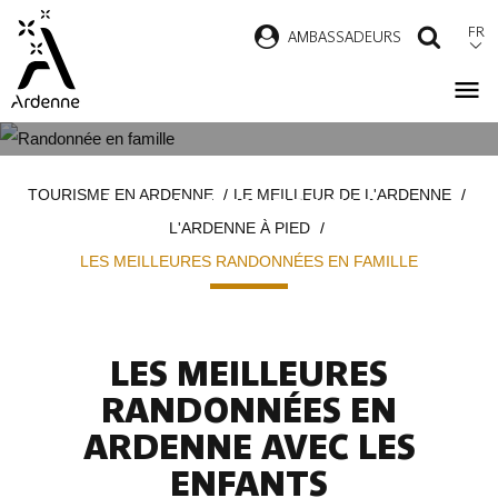
Aller
FR
AMBASSADEURS
RECH
au
contenu
principal
LES PLUS BELLES RANDONNÉES
Fil
TOURISME EN ARDENNE
LE MEILLEUR DE L'ARDENNE
À FAIRE EN FAMILLE
d'Ariane
L'ARDENNE À PIED
LES MEILLEURES RANDONNÉES EN FAMILLE
LES MEILLEURES
RANDONNÉES EN
ARDENNE AVEC LES
ENFANTS