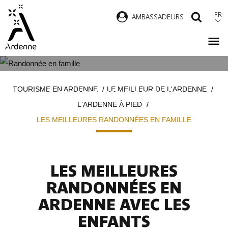
Aller
FR
AMBASSADEURS
RECH
au
contenu
principal
LES PLUS BELLES RANDONNÉES
Fil
TOURISME EN ARDENNE
LE MEILLEUR DE L'ARDENNE
À FAIRE EN FAMILLE
d'Ariane
L'ARDENNE À PIED
LES MEILLEURES RANDONNÉES EN FAMILLE
LES MEILLEURES
RANDONNÉES EN
ARDENNE AVEC LES
ENFANTS