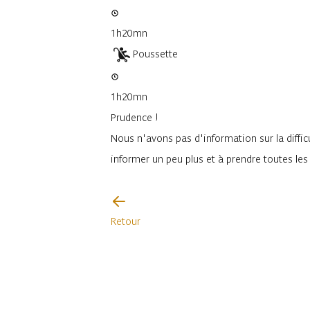
1h20mn
Poussette
1h20mn
Prudence !
Nous n'avons pas d'information sur la difficu
informer un peu plus et à prendre toutes le
Je vais faire attention
Retour