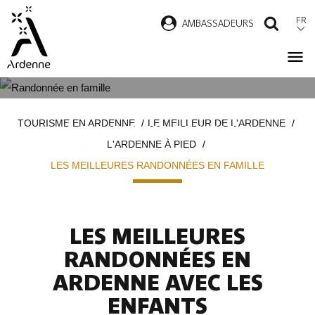
Aller
FR
AMBASSADEURS
RECH
au
contenu
principal
LES PLUS BELLES RANDONNÉES
Fil
TOURISME EN ARDENNE
LE MEILLEUR DE L'ARDENNE
À FAIRE EN FAMILLE
d'Ariane
L'ARDENNE À PIED
LES MEILLEURES RANDONNÉES EN FAMILLE
LES MEILLEURES
RANDONNÉES EN
ARDENNE AVEC LES
ENFANTS