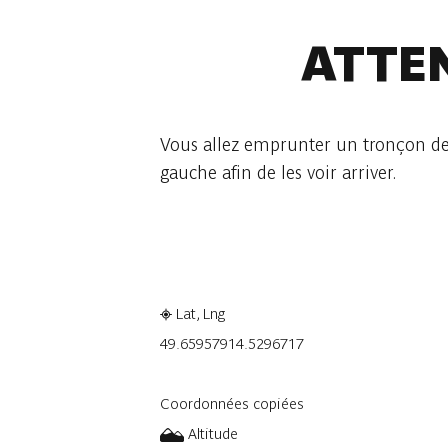
ATTE
Vous allez emprunter un tronçon de l
gauche afin de les voir arriver.
Consulter sur l'application
Part
Lat, Lng
49.6595791
4.5296717
Coordonnées copiées
Altitude