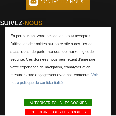
CONTACTEZ-NOUS
SUIVEZ
-NOUS
En poursuivant votre navigation, vous acceptez
Facebook
Instagram
Youtube
l’utilisation de cookies sur notre site à des fins de
INSCRIVEZ-VOUS
À LA NEWSLETTER
statistiques, de performances, de marketing et de
sécurité. Ces données nous permettent d’améliorer
votre expérience de navigation, d’analyser et de
mesurer votre engagement avec nos contenus.
Voir
notre politique de confidentialité
ESPACE PRESSE
ESPACE PRO
AUTORISER TOUS LES COOKIES
MENTIONS LÉGALES
PLAN DU SITE
PARTENAIRES
INTERDIRE TOUS LES COOKIES