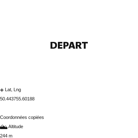
DEPART
Consulter sur l'application
Partager
Lat, Lng
50.44375
5.60188
Coordonnées copiées
Altitude
244 m