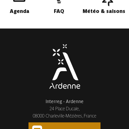
Agenda
FAQ
Météo & saisons
Interreg - Ardenne
24 Place Ducale,
08000 Charleville-Mézières, France