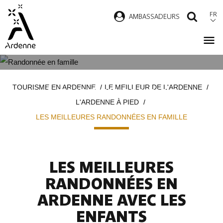
Aller
FR
AMBASSADEURS
RECH
au
contenu
principal
LES PLUS BELLES RANDONNÉES
Fil
TOURISME EN ARDENNE
LE MEILLEUR DE L'ARDENNE
À FAIRE EN FAMILLE
d'Ariane
L'ARDENNE À PIED
LES MEILLEURES RANDONNÉES EN FAMILLE
LES MEILLEURES
RANDONNÉES EN
ARDENNE AVEC LES
ENFANTS