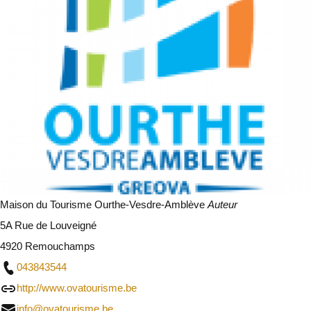
Maison du Tourisme Ourthe-Vesdre-Amblève
Auteur
5A Rue de Louveigné
4920 Remouchamps
043843544
http://www.ovatourisme.be
info@ovatourisme.be