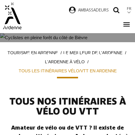
Aller
FR
AMBASSADEURS
RECH
au
contenu
principal
TOUS LES ITINÉRAIRES
Fil
TOURISME EN ARDENNE
LE MEILLEUR DE L'ARDENNE
VÉLO/VTT EN ARDENNE
d'Ariane
L'ARDENNE À VÉLO
TOUS LES ITINÉRAIRES VÉLO/VTT EN ARDENNE
TOUS NOS ITINÉRAIRES À
VÉLO OU VTT
Amateur de vélo ou de VTT ? Il existe de