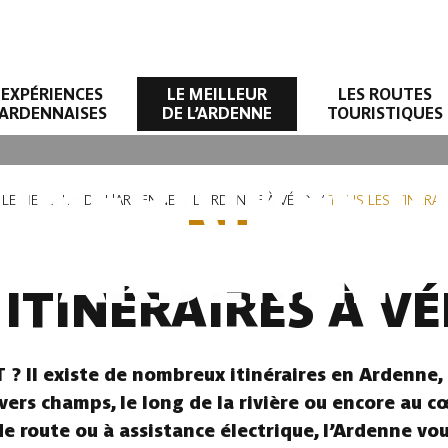
EXPÉRIENCES
LE MEILLEUR
LES ROUTES
ARDENNAISES
DE L’ARDENNE
TOURISTIQUES
TINÉRAIRES 
LE MEILLEUR DE L'ARDENNE
L'ARDENNE À VÉLO
TOUS LES ITINÉRA
ARDENNE
ITINÉRAIRES À V
? Il existe de nombreux itinéraires en Ardenne, 
ers champs, le long de la rivière ou encore au cœu
de route ou à assistance électrique, l’Ardenne vo