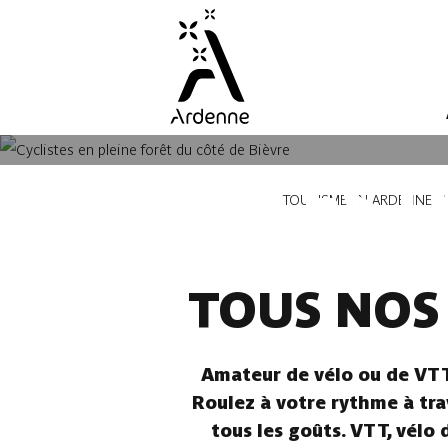
Aller
au
contenu
principal
TOUS LES I
Fil
TOURISME EN ARDENNE
d'Ariane
TOUS NOS 
Amateur de vélo ou de VTT 
Roulez à votre rythme à trav
tous les goûts. VTT, vélo 