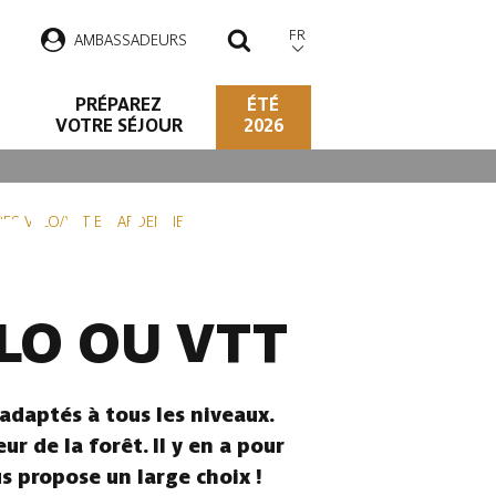
FR
AMBASSADEURS
RECHERCHER
PRÉPAREZ
ÉTÉ
VOTRE SÉJOUR
2026
VÉLO/VTT EN
IRES VÉLO/VTT EN ARDENNE
ÉLO OU VTT
adaptés à tous les niveaux.
r de la forêt. Il y en a pour
us propose un large choix !