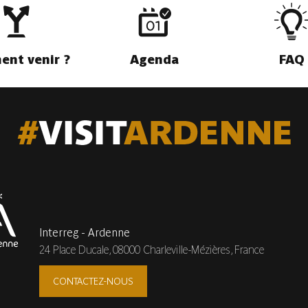
nt venir ?
Agenda
FAQ
Interreg - Ardenne
24 Place Ducale,
08000 Charleville-Mézières, France
CONTACTEZ-NOUS