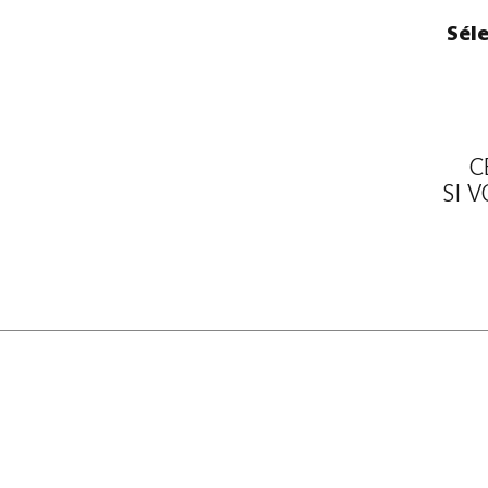
Séle
C
SI 