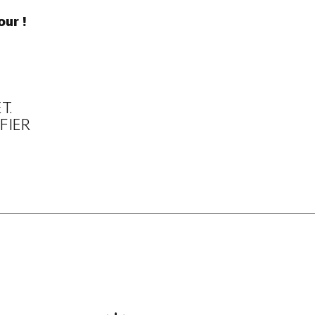
our !
T.
FIER