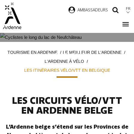
Aller
FR
AMBASSADEURS
RECH
au
contenu
principal
LES ITINÉRAIRES VÉLO/VTT EN
Fil
TOURISME EN ARDENNE
LE MEILLEUR DE L'ARDENNE
BELGIQUE
d'Ariane
L'ARDENNE À VÉLO
LES ITINÉRAIRES VÉLO/VTT EN BELGIQUE
LES CIRCUITS VÉLO/VTT
EN ARDENNE BELGE
L’Ardenne belge s’étend sur les Provinces de