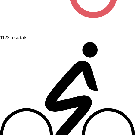
1122
résultats