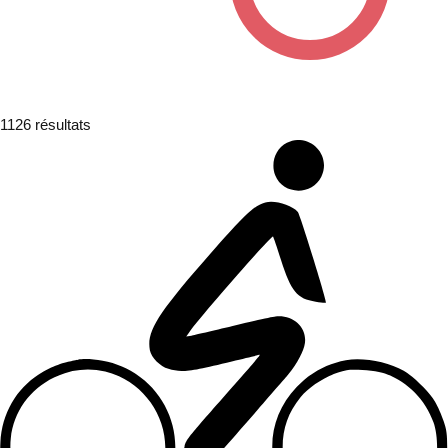
1126
résultats