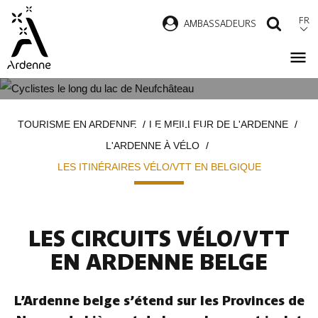
Aller
FR
AMBASSADEURS
RECH
au
contenu
principal
LES ITINÉRAIRES VÉLO/VTT EN
Fil
TOURISME EN ARDENNE
LE MEILLEUR DE L'ARDENNE
BELGIQUE
d'Ariane
L'ARDENNE À VÉLO
LES ITINÉRAIRES VÉLO/VTT EN BELGIQUE
LES CIRCUITS VÉLO/VTT
EN ARDENNE BELGE
L’Ardenne belge s’étend sur les Provinces de