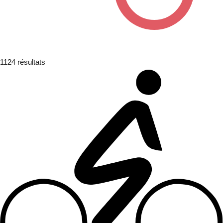
1124
résultats