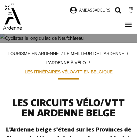
Aller
FR
AMBASSADEURS
RECH
au
contenu
principal
LES ITINÉRAIRES VÉLO/VTT EN
Fil
TOURISME EN ARDENNE
LE MEILLEUR DE L'ARDENNE
BELGIQUE
d'Ariane
L'ARDENNE À VÉLO
LES ITINÉRAIRES VÉLO/VTT EN BELGIQUE
LES CIRCUITS VÉLO/VTT
EN ARDENNE BELGE
L’Ardenne belge s’étend sur les Provinces de