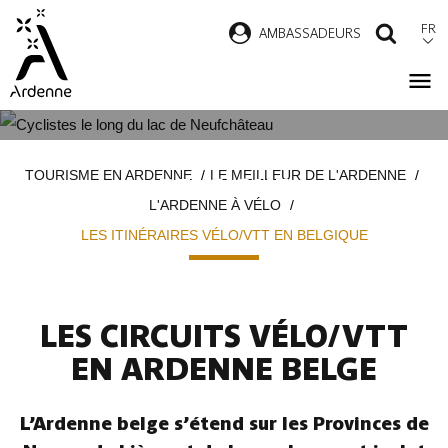
Aller
FR
AMBASSADEURS
RECH
au
contenu
principal
LES ITINÉRAIRES VÉLO/VTT EN
Fil
TOURISME EN ARDENNE
LE MEILLEUR DE L'ARDENNE
BELGIQUE
d'Ariane
L'ARDENNE À VÉLO
LES ITINÉRAIRES VÉLO/VTT EN BELGIQUE
LES CIRCUITS VÉLO/VTT
EN ARDENNE BELGE
L’Ardenne belge s’étend sur les Provinces de