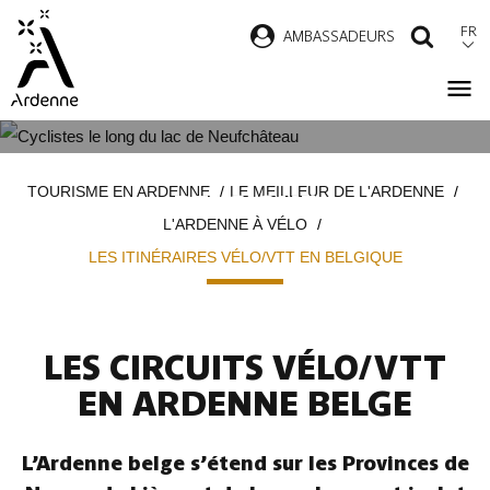
Aller
FR
AMBASSADEURS
RECH
au
contenu
principal
LES ITINÉRAIRES VÉLO/VTT EN
Fil
TOURISME EN ARDENNE
LE MEILLEUR DE L'ARDENNE
BELGIQUE
d'Ariane
L'ARDENNE À VÉLO
LES ITINÉRAIRES VÉLO/VTT EN BELGIQUE
LES CIRCUITS VÉLO/VTT
EN ARDENNE BELGE
L’Ardenne belge s’étend sur les Provinces de